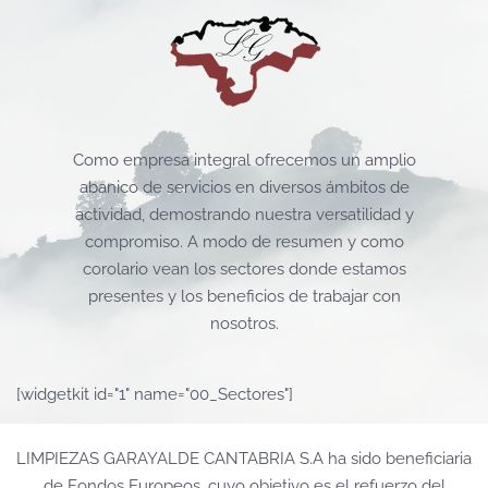
Skip to main content
Como empresa integral ofrecemos un amplio
abanico de servicios en diversos ámbitos de
actividad, demostrando nuestra versatilidad y
compromiso. A modo de resumen y como
corolario vean los sectores donde estamos
presentes y los beneficios de trabajar con
nosotros.
[widgetkit id="1" name="00_Sectores"]
LIMPIEZAS GARAYALDE CANTABRIA S.A ha sido beneficiaria
de Fondos Europeos, cuyo objetivo es el refuerzo del